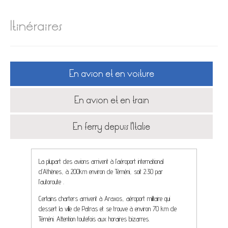
Itinéraires
En avion et en voiture
En avion et en train
En ferry depuis l’Italie
La plupart des avions arrivent à l’aéroport international
d’Athènes, à 200km environ de Téméni, soit 2:30 par
l’autoroute .
Certains charters arrivent à Araxos, aéroport militaire qui
dessert la ville de Patras et se trouve à environ 70 km de
Téméni. Attention toutefois aux horaires bizarres.