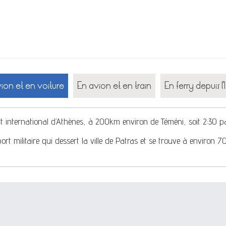
ion et en voiture
En avion et en train
En ferry depuis l’I
t international d’Athènes, à 200km environ de Téméni, soit 2:30 pa
ort militaire qui dessert la ville de Patras et se trouve à environ 