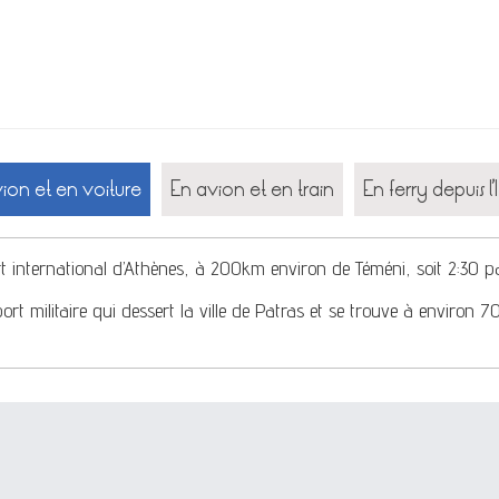
ion et en voiture
En avion et en train
En ferry depuis l’I
t international d’Athènes, à 200km environ de Téméni, soit 2:30 pa
ort militaire qui dessert la ville de Patras et se trouve à environ 