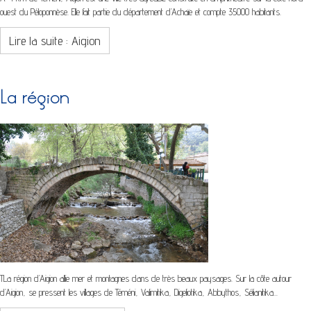
ouest du Péloponnèse. Elle fait partie du département d’Achaïe et compte 35000 habitants.
Lire la suite : Aigion
La région
TLa région d’Aigion allie mer et montagnes dans de très beaux paysages. Sur la côte autour
d’Aigion, se pressent les villages de Téméni, Valimitika, Digeliotika, Abbythos, Sélianitika...