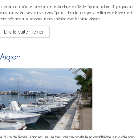
Le Jardin de Téméni se trouve au centre du village, à côté de l’église orthodoxe. Un peu plus loin
vous pourrez faire vos courses dans l’épicerie, déguster des plats traditionnels à la taverne et
boire café grec ou ouzo dans un des kafénéon avec les vieux villageois.
Lire la suite : Téméni
Aigion
A 4 km de Téméni, Aigion est une ville très agréable construite en amphithéâtre sur la côte nord-