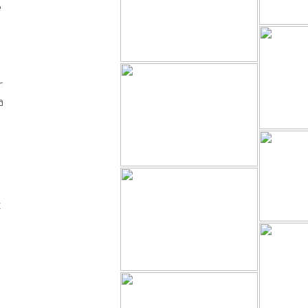
e
r
a
c
,