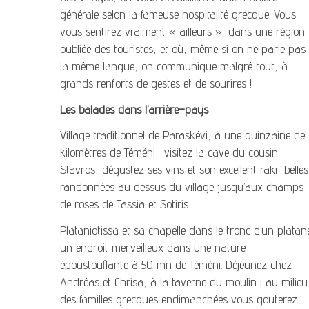
générale selon la fameuse hospitalité grecque. Vous
vous sentirez vraiment « ailleurs », dans une région
oubliée des touristes, et où, même si on ne parle pas
la même langue, on communique malgré tout, à
grands renforts de gestes et de sourires !
Les balades dans l’arrière–pays
Village traditionnel de Paraskévi, à une quinzaine de
kilomètres de Téméni : visitez la cave du cousin
Stavros, dégustez ses vins et son excellent raki, belles
randonnées au dessus du village jusqu’aux champs
de roses de Tassia et Sotiris.
Plataniotissa et sa chapelle dans le tronc d’un platan
un endroit merveilleux dans une nature
époustouflante à 50 mn de Téméni. Déjeunez chez
Andréas et Chrisa, à la taverne du moulin : au milieu
des familles grecques endimanchées vous gouterez