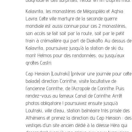
Kalavrita, les monastères de Mégaspiléo et Aghia
Lavra. Cette ville martyre de la seconde guerre
mondiale est aussi connue pour ces 2 monastères,
son accès se fait soit par la route, soit par le petit
train à crémaillère qui part de Diakofto. Au dessus de
Kalavrita, poursuivez jusqu’à la station de ski du
mont Helmos pour des randonnées, ou jusqu’aux
grottes Castri.
Cap Heraion (Loutraki) (prévoir une journée pour cette
balade) direction Corinthe, visite facultative de
l’ancienne Corinthe, de l’Acropole de Corinthe. Puis
rendez-vous au fameux Canal de Corinthe. Arrêt
photos obligatoire ! poursuivez ensuite jusqu’à
Loutraki, ville d’eau, station balnéaire très prisée des
Athéniens et prenez la direction du Cap Heraion : des
vestiges d’un site ancien dédié à la déesse Héra qui