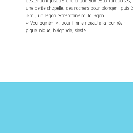
descendent jusqu’à une crique aux eaux turquoises,
une petite chapelle, des rochers pour plonger… puis 
1km , un lagon extraordinaire, le lagon
« Vouliagméni », pour finir en beauté la journée :
pique-nique, baignade, sieste.